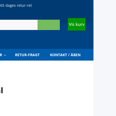
65 dages retur-ret
Vis kurv
R
RETUR-FRAGT
KONTAKT / ÅBEN
l