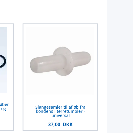
løber
Slangesamler til afløb fra
 og
kondens i tørretumbler -
universal
37,00 DKK