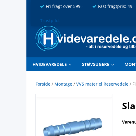
Fri fragt over 599,-
Fast fragtpris: 49,-
Trustpilot
HVIDEVAREDELE
STØVSUGERE
MON
Forside
/
Montage
/
VVS materiel Reservedele
/
F
Sla
Varen