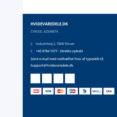
HVIDEVAREDELE.DK
CVR/SE: 42504874
Industrivej 2, 7600 Struer
+45 9784 1077 - Direkte opkald
Send e-mail med vedhæftet foto af typeskilt til:
Support@hvidevaredele.dk