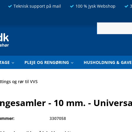
Teknisk support på mail
100 % Jysk Webshop
3
TAGE
PLEJE OG RENGØRING
HUSHOLDNING & GAVE
ittings og rør til VVS
ngesamler - 10 mm. - Universa
ummer:
3307058