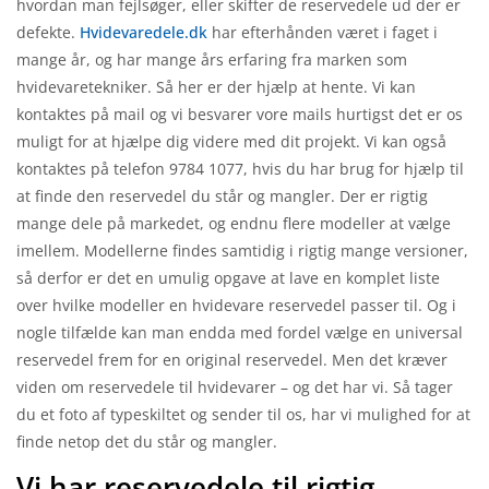
hvordan man fejlsøger, eller skifter de reservedele ud der er
defekte.
Hvidevaredele.dk
har efterhånden været i faget i
mange år, og har mange års erfaring fra marken som
hvidevaretekniker. Så her er der hjælp at hente. Vi kan
kontaktes på mail og vi besvarer vore mails hurtigst det er os
muligt for at hjælpe dig videre med dit projekt. Vi kan også
kontaktes på telefon 9784 1077, hvis du har brug for hjælp til
at finde den reservedel du står og mangler. Der er rigtig
mange dele på markedet, og endnu flere modeller at vælge
imellem. Modellerne findes samtidig i rigtig mange versioner,
så derfor er det en umulig opgave at lave en komplet liste
over hvilke modeller en hvidevare reservedel passer til. Og i
nogle tilfælde kan man endda med fordel vælge en universal
reservedel frem for en original reservedel. Men det kræver
viden om reservedele til hvidevarer – og det har vi. Så tager
du et foto af typeskiltet og sender til os, har vi mulighed for at
finde netop det du står og mangler.
Vi har reservedele til rigtig