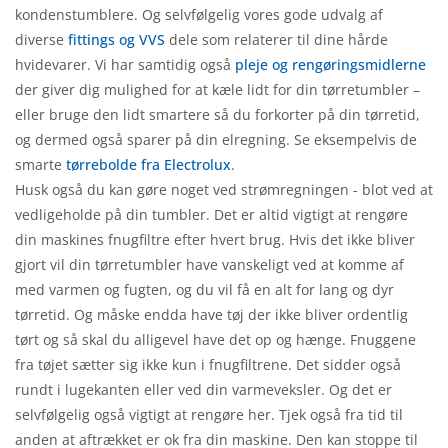
kondenstumblere. Og selvfølgelig vores gode udvalg af
diverse
fittings og VVS
dele som relaterer til dine hårde
hvidevarer. Vi har samtidig også
pleje og rengøringsmidlerne
der giver dig mulighed for at kæle lidt for din tørretumbler –
eller bruge den lidt smartere så du forkorter på din tørretid,
og dermed også sparer på din elregning. Se eksempelvis de
smarte
tørrebolde fra Electrolux
.
Husk også du kan gøre noget ved strømregningen - blot ved at
vedligeholde på din tumbler. Det er altid vigtigt at rengøre
din maskines fnugfiltre efter hvert brug. Hvis det ikke bliver
gjort vil din tørretumbler have vanskeligt ved at komme af
med varmen og fugten, og du vil få en alt for lang og dyr
tørretid. Og måske endda have tøj der ikke bliver ordentlig
tørt og så skal du alligevel have det op og hænge. Fnuggene
fra tøjet sætter sig ikke kun i fnugfiltrene. Det sidder også
rundt i lugekanten eller ved din varmeveksler. Og det er
selvfølgelig også vigtigt at rengøre her. Tjek også fra tid til
anden at aftrækket er ok fra din maskine. Den kan stoppe til