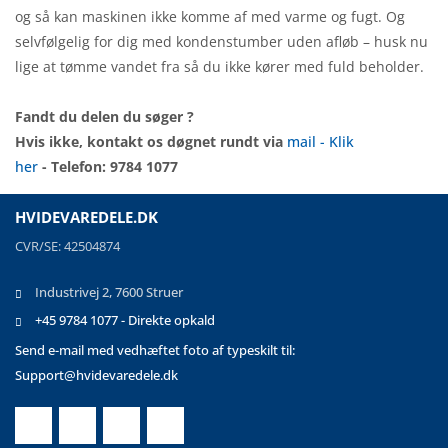
og så kan maskinen ikke komme af med varme og fugt. Og
selvfølgelig for dig med kondenstumber uden afløb – husk nu
lige at tømme vandet fra så du ikke kører med fuld beholder.
Fandt du delen du søger ?
Hvis ikke, kontakt os døgnet rundt via
mail - Klik
her
- Telefon: 9784 1077
HVIDEVAREDELE.DK
CVR/SE: 42504874
Industrivej 2, 7600 Struer
+45 9784 1077 - Direkte opkald
Send e-mail med vedhæftet foto af typeskilt til:
Support@hvidevaredele.dk