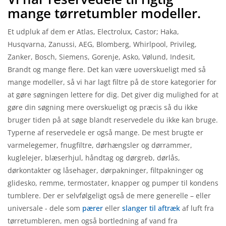
mange tørretumbler modeller.
Et udpluk af dem er Atlas, Electrolux, Castor; Haka,
Husqvarna, Zanussi, AEG, Blomberg, Whirlpool, Privileg,
Zanker, Bosch, Siemens, Gorenje, Asko, Vølund, Indesit,
Brandt og mange flere. Det kan være uoverskueligt med så
mange modeller, så vi har lagt filtre på de store kategorier for
at gøre søgningen lettere for dig. Det giver dig mulighed for at
gøre din søgning mere overskueligt og præcis så du ikke
bruger tiden på at søge blandt reservedele du ikke kan bruge.
Typerne af reservedele er også mange. De mest brugte er
varmelegemer, fnugfiltre, dørhængsler og dørrammer,
kuglelejer, blæserhjul, håndtag og dørgreb, dørlås,
dørkontakter og låsehager, dørpakninger, filtpakninger og
glidesko, remme, termostater, knapper og pumper til kondens
tumblere. Der er selvfølgeligt også de mere generelle – eller
universale - dele som
pærer
eller
slanger til aftræk
af luft fra
tørretumbleren, men også bortledning af vand fra