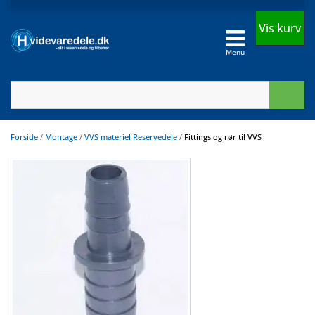
Vis kurv
Menu
Forside
/
Montage
/
VVS materiel Reservedele
/
Fittings og rør til VVS