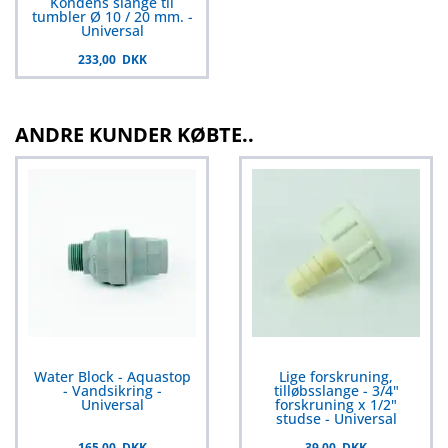
Kondens slange til
tumbler Ø 10 / 20 mm. -
Universal
233,00 DKK
ANDRE KUNDER KØBTE..
Water Block - Aquastop
Lige forskruning,
- Vandsikring -
tilløbsslange - 3/4"
Universal
forskruning x 1/2"
studse - Universal
165,00 DKK
39,00 DKK