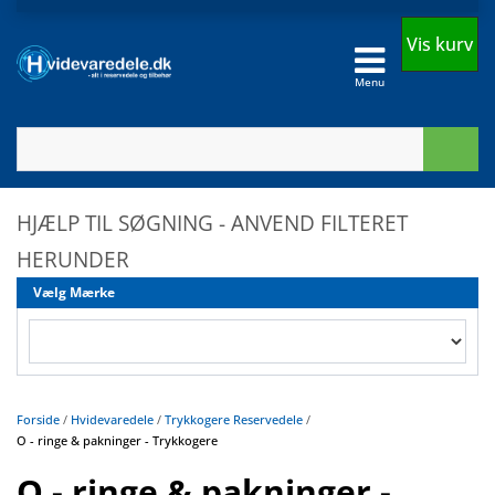
Vis kurv
Menu
HJÆLP TIL SØGNING - ANVEND FILTERET
HERUNDER
Vælg Mærke
Forside
/
Hvidevaredele
/
Trykkogere Reservedele
/
O - ringe & pakninger - Trykkogere
O - ringe & pakninger -