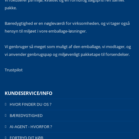
Vi fokuserer på miljø, kvalitet og en fornuftig salgspris i en samlet
pakke.
Bæredygtighed er en nøgleværdi for virksomheden, og vi tager også
hensyn til miljøet i vore emballage-løsninger.
Vi genbruger så meget som muligt af den emballage, vi modtager, og
vi anvender genbrugspap og miljøvenligt pakketape til forsendelser.
Trustpilot
KUNDESERVICE/INFO
HVOR FINDER DU OS ?
BÆREDYGTIGHED
AI-AGENT - HVORFOR ?
FORTRYD DIT KØB