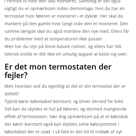
i forhold til hvor den skal monteres. Samtidig er det også
vigtigt du er opmærksom inden demontage, hvis du har en
termostat hvor føleren er monteret i et dykrør. Her skal du
markere på den gamle hvor langt inde den er monteret. Den
samme længde skal du også montere den nye med. Ellers får
du problemer med at temperaturen ikke passer.
Men har du styr på disse basale rutiner, og ellers har lidt
teknisk snilde er det ikke en umulig opgave at kaste sig over.
Er det mon termostaten der
fejler?
Men hvordan ved du egentlig at det er din termostat der er
defekt?
Typisk kører køleskabet konstant, og bliver derved for kold.
Det kan da skyldes et hul på føleren, og dermed manglende
effekt af termostaten. Vær dog opmærksom på at et køleskab
der kører konstant også kan skyldes selve kølesystemet i
køleskabet der er utæt. I så fald er det tid til indkøb af nyt