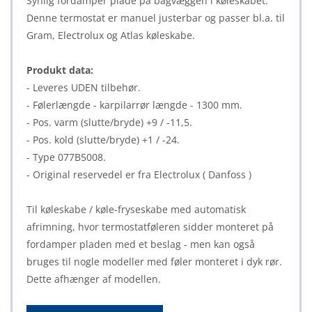
Synlig fordamper plade på bagvæggen i køleskabet.
Denne termostat er manuel justerbar og passer bl.a. til
Gram, Electrolux og Atlas køleskabe.
Produkt data:
- Leveres UDEN tilbehør.
- Følerlængde - karpilarrør længde - 1300 mm.
- Pos. varm (slutte/bryde) +9 / -11,5.
- Pos. kold (slutte/bryde) +1 / -24.
- Type 077B5008.
- Original reservedel er fra Electrolux ( Danfoss )
Til køleskabe / køle-fryseskabe med automatisk
afrimning, hvor termostatføleren sidder monteret på
fordamper pladen med et beslag - men kan også
bruges til nogle modeller med føler monteret i dyk rør.
Dette afhænger af modellen.