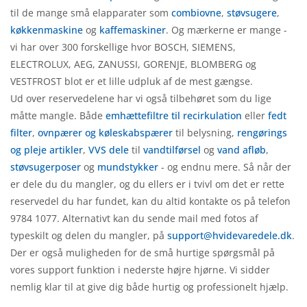
til de mange små elapparater som
combiovne
,
støvsugere
,
køkkenmaskine
og
kaffemaskiner
. Og mærkerne er mange -
vi har over 300 forskellige hvor BOSCH, SIEMENS,
ELECTROLUX, AEG, ZANUSSI, GORENJE, BLOMBERG og
VESTFROST blot er et lille udpluk af de mest gængse.
Ud over reservedelene har vi også tilbehøret som du lige
måtte mangle. Både
emhættefiltre til recirkulation
eller
fedt
filter
,
ovnpærer og køleskabspærer
til belysning,
rengørings
og pleje artikler
,
VVS dele
til
vandtilførsel
og
vand afløb
,
støvsugerposer
og
mundstykker
- og endnu mere. Så når der
er dele du du mangler, og du ellers er i tvivl om det er rette
reservedel du har fundet, kan du altid kontakte os på telefon
9784 1077. Alternativt kan du sende mail med fotos af
typeskilt og delen du mangler, på
support@hvidevaredele.dk
.
Der er også muligheden for de små hurtige spørgsmål på
vores support funktion i nederste højre hjørne. Vi sidder
nemlig klar til at give dig både hurtig og professionelt hjælp.