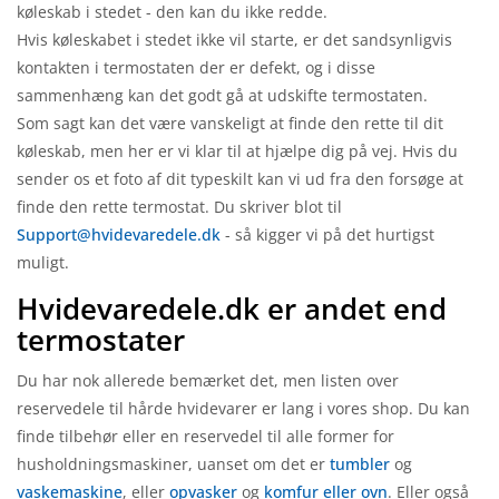
køleskab i stedet - den kan du ikke redde.
Hvis køleskabet i stedet ikke vil starte, er det sandsynligvis
kontakten i termostaten der er defekt, og i disse
sammenhæng kan det godt gå at udskifte termostaten.
Som sagt kan det være vanskeligt at finde den rette til dit
køleskab, men her er vi klar til at hjælpe dig på vej. Hvis du
sender os et foto af dit typeskilt kan vi ud fra den forsøge at
finde den rette termostat. Du skriver blot til
Support@hvidevaredele.dk
- så kigger vi på det hurtigst
muligt.
Hvidevaredele.dk er andet end
termostater
Du har nok allerede bemærket det, men listen over
reservedele til hårde hvidevarer er lang i vores shop. Du kan
finde tilbehør eller en reservedel til alle former for
husholdningsmaskiner, uanset om det er
tumbler
og
vaskemaskine
, eller
opvasker
og
komfur eller ovn
. Eller også