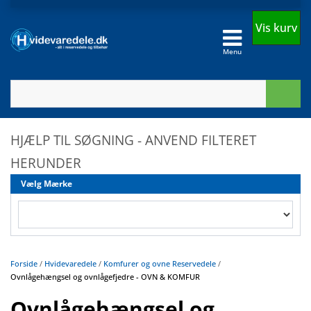
Vis kurv
Menu
HJÆLP TIL SØGNING - ANVEND FILTERET
HERUNDER
Vælg Mærke
Forside
/
Hvidevaredele
/
Komfurer og ovne Reservedele
/
Ovnlågehængsel og ovnlågefjedre - OVN & KOMFUR
Ovnlågehængsel og