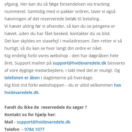
afgang. Her kan du så følge forsendelsen via tracking
nummeret. Samtidig med vi pakker ordren, laver vi også
hævningen af det reserverede beløb til betaling.
Vi hæver aldrig før vi afsender, så kan du se pengene er
hævet, uden du har fået besked, kontakter du os blot.
Det kan skyldes en stavefejl i mailadressen. Den retter vi så
hurtigt, så du kan se hvor langt din ordre er nået.
Kig endelig forbi vores webshop - den har døgnåben hele
året. Support mailen på
support@hvidevaredele.dk
besvares
af vore dygtige medarbejdere, i takt med det er muligt. Og
telefonen er åben
i dagtimerne på hverdage.
Kig blot ind forbi webshoppen - du er altid velkommen
hos
hvidevaredele.dk
.
Fandt du ikke de reservedele du søger ?
Kontakt os for hjælp her:
Mail -
support@hvidevaredele.dk
Telefon -
9784 1077