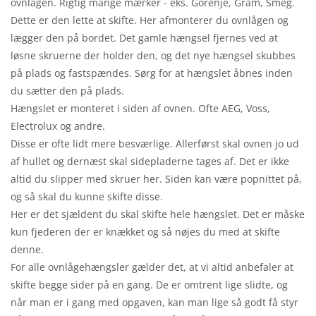
ovnlågen. Rigtig mange mærker - eks. Gorenje, Gram, Smeg.
Dette er den lette at skifte. Her afmonterer du ovnlågen og
lægger den på bordet. Det gamle hængsel fjernes ved at
løsne skruerne der holder den, og det nye hængsel skubbes
på plads og fastspændes. Sørg for at hængslet åbnes inden
du sætter den på plads.
Hængslet er monteret i siden af ovnen. Ofte AEG, Voss,
Electrolux og andre.
Disse er ofte lidt mere besværlige. Allerførst skal ovnen jo ud
af hullet og dernæst skal sidepladerne tages af. Det er ikke
altid du slipper med skruer her. Siden kan være popnittet på,
og så skal du kunne skifte disse.
Her er det sjældent du skal skifte hele hængslet. Det er måske
kun fjederen der er knækket og så nøjes du med at skifte
denne.
For alle ovnlågehængsler gælder det, at vi altid anbefaler at
skifte begge sider på en gang. De er omtrent lige slidte, og
når man er i gang med opgaven, kan man lige så godt få styr