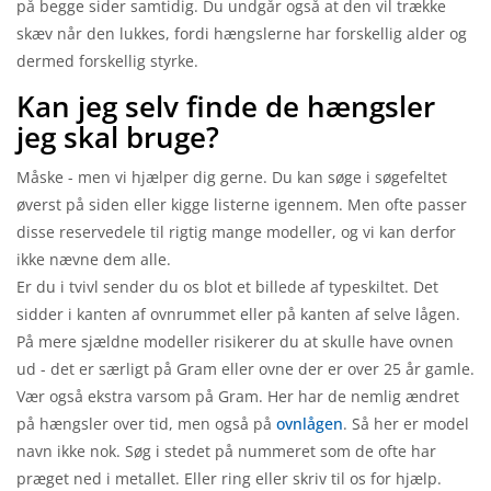
på begge sider samtidig. Du undgår også at den vil trække
skæv når den lukkes, fordi hængslerne har forskellig alder og
dermed forskellig styrke.
Kan jeg selv finde de hængsler
jeg skal bruge?
Måske - men vi hjælper dig gerne. Du kan søge i søgefeltet
øverst på siden eller kigge listerne igennem. Men ofte passer
disse reservedele til rigtig mange modeller, og vi kan derfor
ikke nævne dem alle.
Er du i tvivl sender du os blot et billede af typeskiltet. Det
sidder i kanten af ovnrummet eller på kanten af selve lågen.
På mere sjældne modeller risikerer du at skulle have ovnen
ud - det er særligt på Gram eller ovne der er over 25 år gamle.
Vær også ekstra varsom på Gram. Her har de nemlig ændret
på hængsler over tid, men også på
ovnlågen
. Så her er model
navn ikke nok. Søg i stedet på nummeret som de ofte har
præget ned i metallet. Eller ring eller skriv til os for hjælp.