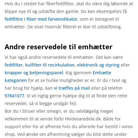
Hvis du i stedet har fiberfedtfilter, skal du sikre dig løbende at
klippe nye til og udskifte den gamle. Du kan eksempelvis få
fedtfiltre i fiber med farveindikator
, som er beregnet til
emhætter. De viser hvornår filteret er klar til udskiftning.
Andre reservedele til emhætter
Vi har også andre reservedele til emhætter. Det kan være
fedtfilter
,
kulfilter til recirkulation
,
elektronik og styring
eller
knapper og betjeningspanel
. Kig igennem
Emhætte
kategorien
for at se hvilke muligheder er er. Er du i tvivl og
har brug for hjælp, kan
vi træffes på mail
eller på telefon
97841077
. Vi vil rigtig gerne hjælpe dig til at finde den rette
reservedel, så vi begge undgår fejl.
Bor du i Struer eller omegn, er du selvfølgelig meget
velkommen til at vende forbi Hvidevaredele.dk. Både for
support eller for at afhente hvis du allerede har bestilt i vores
shop. Ved ønske om afhentning vælger du blot dette under