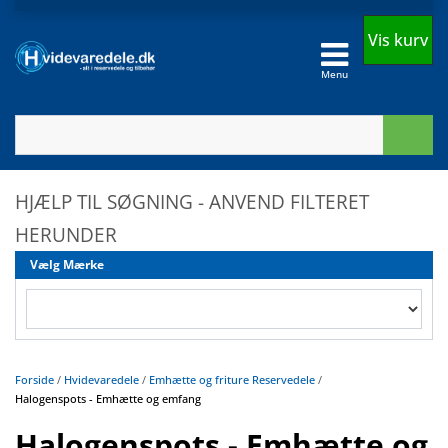
Vis kurv
Menu
HJÆLP TIL SØGNING - ANVEND FILTERET
HERUNDER
Vælg Mærke
Forside
/
Hvidevaredele
/
Emhætte og friture Reservedele
/
Halogenspots - Emhætte og emfang
Halogenspots - Emhætte og