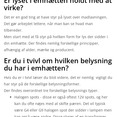
Er lyset i emhætten holdt med at
virke?
Det er en god ting at have styr på lyset over madlavningen.
Det gør arbejdet lettere, når man kan se hvad man
tilbereder.
Men start med at få styr på hvilken form for lys der sidder i
din emhætte. Der findes nemlig forskellige principper,
afhængig af alder, mærke og producent.
Er du i tvivl om hvilken belysning
du har i emhætten?
Hvis du er i tvivl læser du blot videre, det er nemlig vigtigt du
har styr på de forskellige belysningsformer.
Der findes overordnet tre forskellige belysnings typer.
Halogen spots - disse er også oftest 12V spots, og her
kan du ofte nøjes med at skifte pæren. Det vil typisk
være G4 eller G9 halogen spot der sidder i lampen men
kan også være andre. Disse styres af en transformer