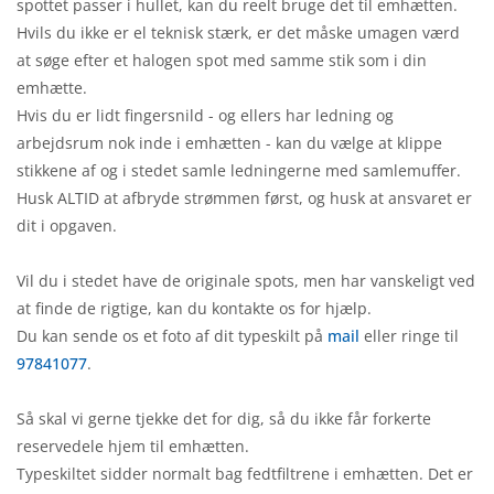
spottet passer i hullet, kan du reelt bruge det til emhætten.
Hvils du ikke er el teknisk stærk, er det måske umagen værd
at søge efter et halogen spot med samme stik som i din
emhætte.
Hvis du er lidt fingersnild - og ellers har ledning og
arbejdsrum nok inde i emhætten - kan du vælge at klippe
stikkene af og i stedet samle ledningerne med samlemuffer.
Husk ALTID at afbryde strømmen først, og husk at ansvaret er
dit i opgaven.
Vil du i stedet have de originale spots, men har vanskeligt ved
at finde de rigtige, kan du kontakte os for hjælp.
Du kan sende os et foto af dit typeskilt på
mail
eller ringe til
97841077
.
Så skal vi gerne tjekke det for dig, så du ikke får forkerte
reservedele hjem til emhætten.
Typeskiltet sidder normalt bag fedtfiltrene i emhætten. Det er