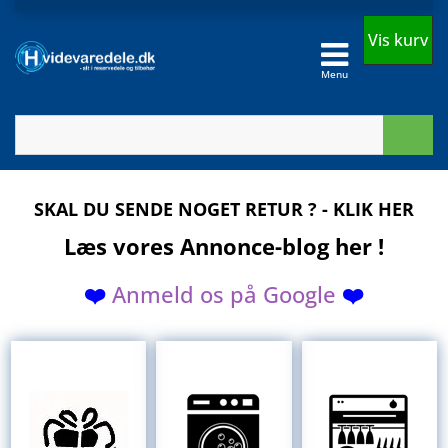
Vis kurv
Menu
SKAL DU SENDE NOGET RETUR ? - KLIK HER
Læs vores Annonce-blog her !
❤️
Anmeld
os
på
Google
❤️