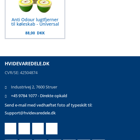
Anti Odour lugtfjerner
til køleskab - Universal
88,00 DKK
HVIDEVAREDELE.DK
CVR/SE: 42504874
Industrivej 2, 7600 Struer
+45 9784 1077 - Direkte opkald
Send e-mail med vedhæftet foto af typeskilt til:
Support@hvidevaredele.dk