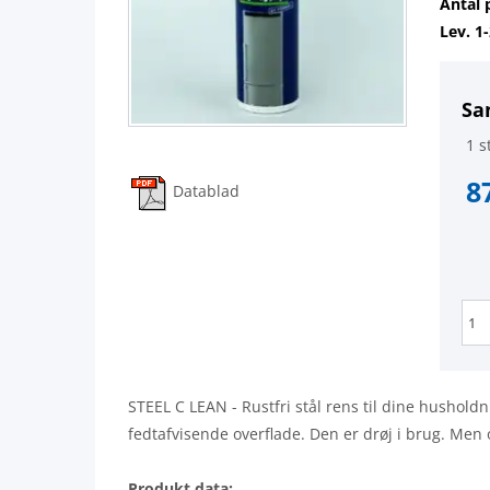
Antal 
Lev. 1
Sa
1 st
8
Datablad
STEEL C LEAN - Rustfri stål rens til dine hushold
fedtafvisende overflade. Den er drøj i brug. Men 
Produkt data: