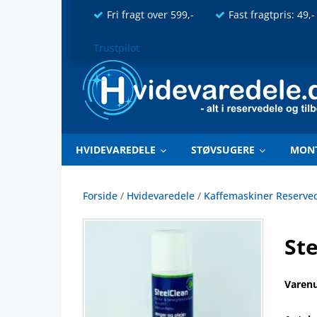
Fri fragt over 599,-
Fast fragtpris: 49,-
Trustpilot
HVIDEVAREDELE
STØVSUGERE
MON
Forside
/
Hvidevaredele
/
Kaffemaskiner Reserve
Ste
Varen