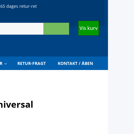
65 dages retur-ret
Vis kurv
R
RETUR-FRAGT
KONTAKT / ÅBEN
niversal