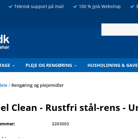
Teknisk support på mail
100 % Jysk Webshop
3
TAGE
PLEJE OG RENGØRING
HUSHOLDNING & GAVE
dele
/
Rengøring og plejemidler
el Clean - Rustfri stål-rens - U
ummer:
3203003