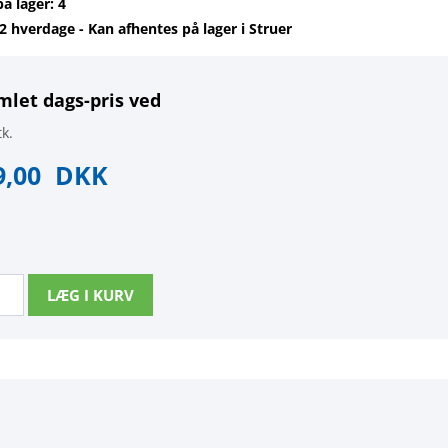
på lager: 4
-2 hverdage - Kan afhentes på lager i Struer
mlet dags-pris ved
k.
9,00
DKK