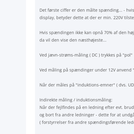
Det første ciffer er den målte spænding... - hvis
display, betyder dette at der er min. 220V tilste
Hvis spændingen ikke kan opnå 70% af den høj
da vil den vise den næsthøjeste...
Ved jævn-strøms-måling ( DC ) trykkes på "pol"
Ved måling på spændinger under 12V anvend 
Når der måles på "induktions-emner" ( dvs. UDEN p
Indirekte måling / induktionsmåling:
Når der fejlfindes på en ledning efter evt. bru
og bort fra andre ledninger - dette for at undg
( forstyrrelser fra andre spændingsførende led