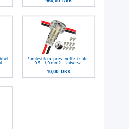
960,00 DKK
obbel
Samlestik m. pres-muffe, triple -
l
0,5 - 1,0 mm2 - Universal
10,00 DKK