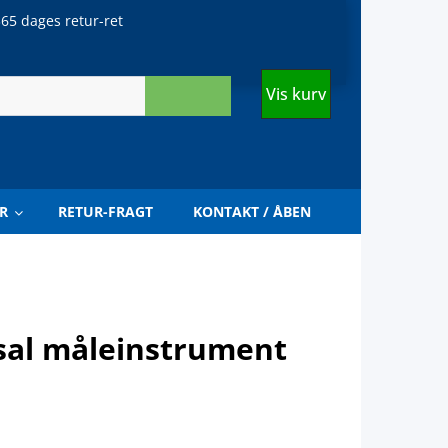
65 dages retur-ret
Vis kurv
R
RETUR-FRAGT
KONTAKT / ÅBEN
rsal måleinstrument