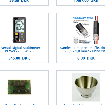
59,00 DKK
1.497,00 DKK
iversal Digital Multimeter -
Samlestik m. pres-muffe, d
PCWork - PCW02B
- 0,5 - 1,0 mm2 - Universa
345,00 DKK
8,00 DKK