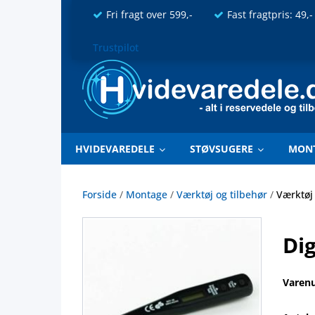
Fri fragt over 599,-
Fast fragtpris: 49,-
Trustpilot
HVIDEVAREDELE
STØVSUGERE
MON
Forside
/
Montage
/
Værktøj og tilbehør
/
Værktøj
Dig
Varen