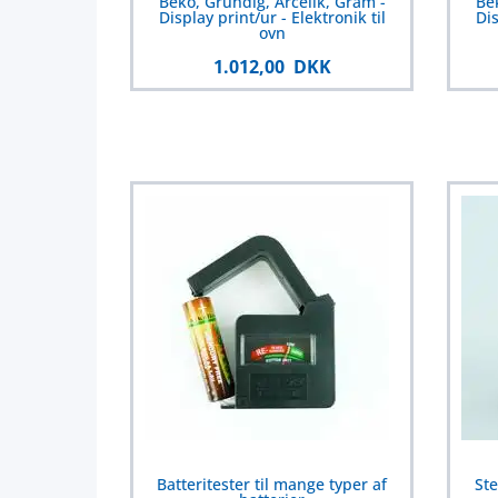
Beko, Grundig, Arcelik, Gram -
Bek
Display print/ur - Elektronik til
Dis
ovn
1.012,00 DKK
Batteritester til mange typer af
Ste