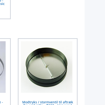
e -
sic
 -
Modtryks / stormventil til aftræk