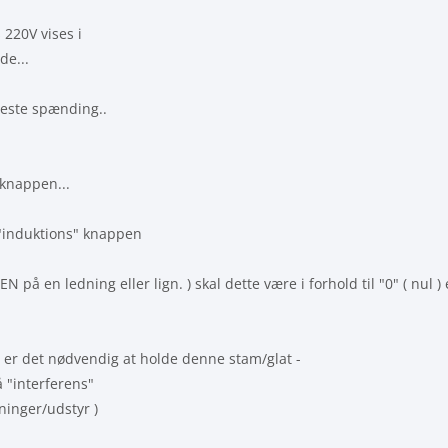
 220V vises i
de...
este spænding..
 knappen...
"induktions" knappen
å en ledning eller lign. ) skal dette være i forhold til "0" ( nul ) e
d er det nødvendig at holde denne stam/glat -
å "interferens"
ninger/udstyr )