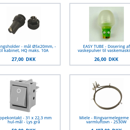
ingsholder - mål Ø5x20mm, -
EASY TUBE - Dosering af
til kabinet, HQ maks. 10A
vaskepulver til vaskemask
27,00 DKK
26,00 DKK
ppekontakt - 31 x 22,3 mm
Miele - Ringvarmelegeme t
hul-mål - Lys grå
varmluftovn - 2530W