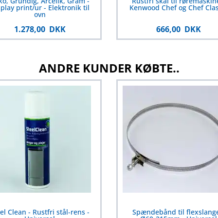
o, Grundig, Arcelik, Gram -
Rustfri skål til røremaskin
play print/ur - Elektronik til
Kenwood Chef og Chef Clas
ovn
1.278,00 DKK
666,00 DKK
ANDRE KUNDER KØBTE..
el Clean - Rustfri stål-rens -
Spændebånd til flexslange