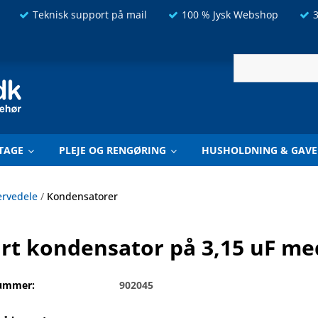
Teknisk support på mail
100 % Jysk Webshop
3
TAGE
PLEJE OG RENGØRING
HUSHOLDNING & GAVE
ervedele
/
Kondensatorer
art kondensator på 3,15 uF me
ummer:
902045