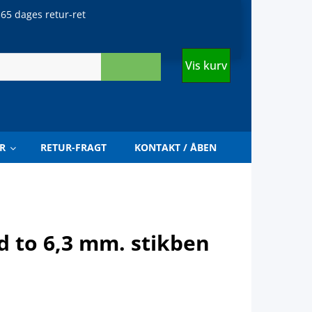
65 dages retur-ret
Vis kurv
R
RETUR-FRAGT
KONTAKT / ÅBEN
d to 6,3 mm. stikben