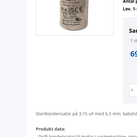
Antal 
Lev. 1
Sa
1 st
6
Startkondensator på 3,15 uF med 6,3 mm. kabelsko
Produkt data:
- Drift-kondensator til motor i vaskemaskine, opv