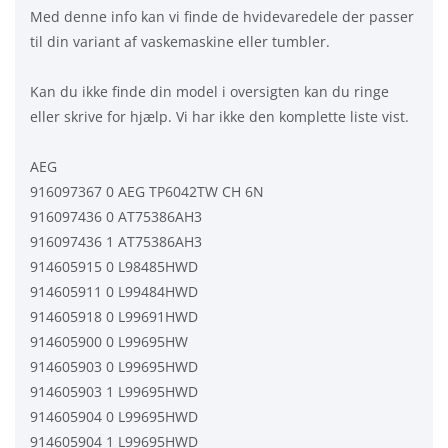
Med denne info kan vi finde de hvidevaredele der passer
til din variant af vaskemaskine eller tumbler.
Kan du ikke finde din model i oversigten kan du ringe
eller skrive for hjælp. Vi har ikke den komplette liste vist.
AEG
916097367 0 AEG TP6042TW CH 6N
916097436 0 AT75386AH3
916097436 1 AT75386AH3
914605915 0 L98485HWD
914605911 0 L99484HWD
914605918 0 L99691HWD
914605900 0 L99695HW
914605903 0 L99695HWD
914605903 1 L99695HWD
914605904 0 L99695HWD
914605904 1 L99695HWD