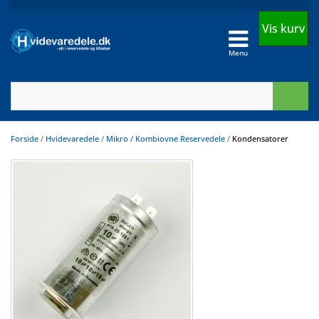
Vis kurv
Menu
Forside
/
Hvidevaredele
/
Mikro / Kombiovne Reservedele
/
Kondensatorer