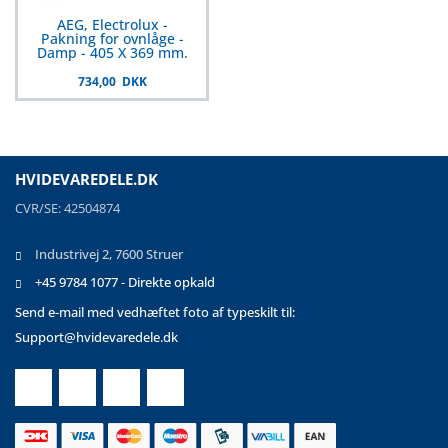
AEG, Electrolux -
Pakning for ovnlåge -
Damp - 405 X 369 mm.
734,00 DKK
HVIDEVAREDELE.DK
CVR/SE: 42504874
Industrivej 2, 7600 Struer
+45 9784 1077 - Direkte opkald
Send e-mail med vedhæftet foto af typeskilt til:
Support@hvidevaredele.dk