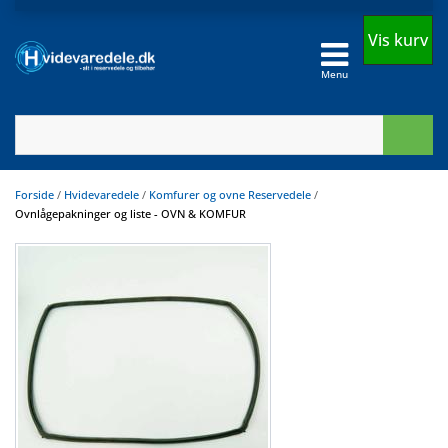
Vis kurv
Menu
Forside
/
Hvidevaredele
/
Komfurer og ovne Reservedele
/
Ovnlågepakninger og liste - OVN & KOMFUR