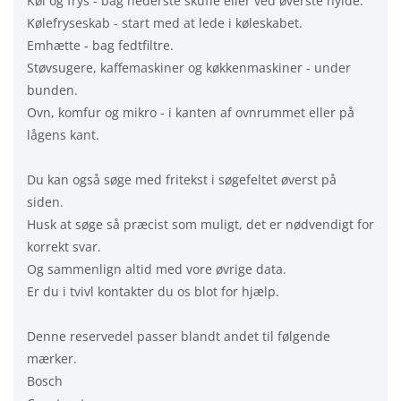
Køl og frys - bag nederste skuffe eller ved øverste hylde.
Kølefryseskab - start med at lede i køleskabet.
Emhætte - bag fedtfiltre.
Støvsugere, kaffemaskiner og køkkenmaskiner - under
bunden.
Ovn, komfur og mikro - i kanten af ovnrummet eller på
lågens kant.
Du kan også søge med fritekst i søgefeltet øverst på
siden.
Husk at søge så præcist som muligt, det er nødvendigt for
korrekt svar.
Og sammenlign altid med vore øvrige data.
Er du i tvivl kontakter du os blot for hjælp.
Denne reservedel passer blandt andet til følgende
mærker.
Bosch