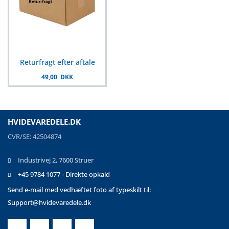
Returfragt efter aftale
49,00 DKK
HVIDEVAREDELE.DK
CVR/SE: 42504874
Industrivej 2, 7600 Struer
+45 9784 1077 - Direkte opkald
Send e-mail med vedhæftet foto af typeskilt til:
Support@hvidevaredele.dk