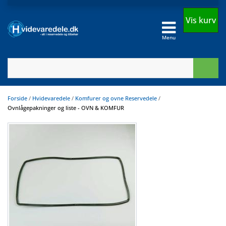
Vis kurv
Menu
Forside
/
Hvidevaredele
/
Komfurer og ovne Reservedele
/
Ovnlågepakninger og liste - OVN & KOMFUR