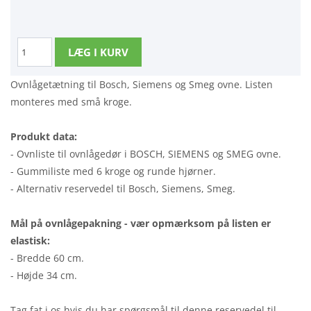
Ovnlågetætning til Bosch, Siemens og Smeg ovne. Listen
monteres med små kroge.
Produkt data:
- Ovnliste til ovnlågedør i BOSCH, SIEMENS og SMEG ovne.
- Gummiliste med 6 kroge og runde hjørner.
- Alternativ reservedel til Bosch, Siemens, Smeg.
Mål på ovnlågepakning - vær opmærksom på listen er
elastisk:
- Bredde 60 cm.
- Højde 34 cm.
Tag fat i os hvis du har spørgsmål til denne reservedel til