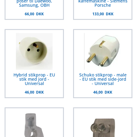
poser til Daewoo,
kaffemaskine - Siemens
Samsung, OBH
Porsche
66,00 DKK
133,00 DKK
Hybrid stikprop - EU
Schuko stikprop - male
stik med jord -
- EU stik med side-jord
Universal
- Universal
46,00 DKK
46,00 DKK