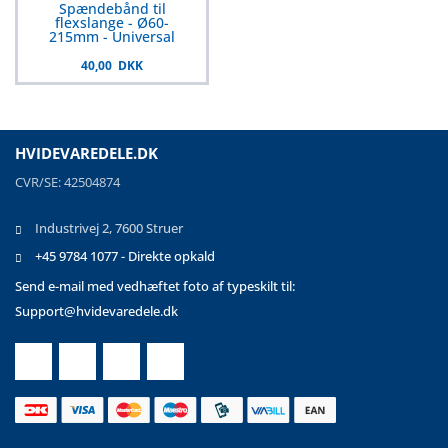
Spændebånd til
flexslange - Ø60-
215mm - Universal
40,00 DKK
HVIDEVAREDELE.DK
CVR/SE: 42504874
Industrivej 2, 7600 Struer
+45 9784 1077 - Direkte opkald
Send e-mail med vedhæftet foto af typeskilt til:
Support@hvidevaredele.dk