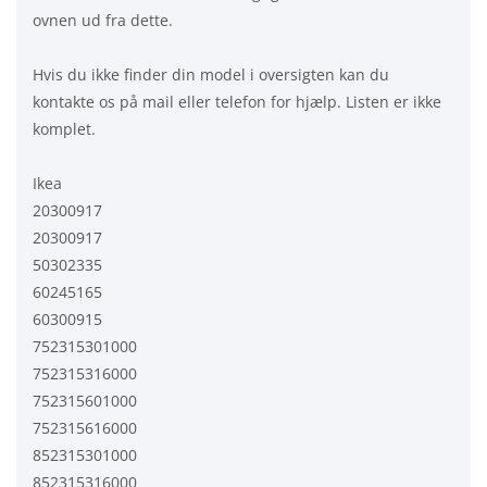
ovnen ud fra dette.
Hvis du ikke finder din model i oversigten kan du
kontakte os på mail eller telefon for hjælp. Listen er ikke
komplet.
Ikea
20300917
20300917
50302335
60245165
60300915
752315301000
752315316000
752315601000
752315616000
852315301000
852315316000