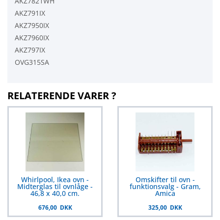
AKZ7821WH
AKZ791IX
AKZ7950IX
AKZ7960IX
AKZ797IX
OVG315SA
RELATERENDE VARER ?
Whirlpool, Ikea ovn -
Omskifter til ovn -
Midterglas til ovnlåge -
funktionsvalg - Gram,
46,8 x 40,0 cm.
Amica
676,00 DKK
325,00 DKK