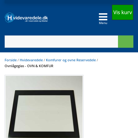
Vis kurv
Menu
Forside
/
Hvidevaredele
/
Komfurer og ovne Reservedele
/
Ovnlågeglas - OVN & KOMFUR