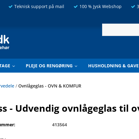
Teknisk support på mail
100 % Jysk Webshop
3
TAGE
PLEJE OG RENGØRING
HUSHOLDNING & GAVE
rvedele
/
Ovnlågeglas - OVN & KOMFUR
s - Udvendig ovnlågeglas til 
ummer:
413564