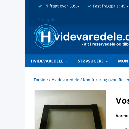
Fri fragt over 599,-
Fast fragtpris: 49,-
Trustpilot
HVIDEVAREDELE
STØVSUGERE
MON
Forside
/
Hvidevaredele
/
Komfurer og ovne Rese
Vos
Varen