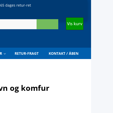
65 dages retur-ret
Vis kurv
R
RETUR-FRAGT
KONTAKT / ÅBEN
ovn og komfur