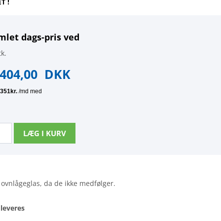
T !
mlet dags-pris ved
k.
.404,00
DKK
ovnlågeglas, da de ikke medfølger.
 leveres