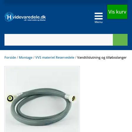
Vis kurv
Menu
Forside
/
Montage
/
VVS materiel Reservedele
/
Vandtilslutning og tilløbsslanger