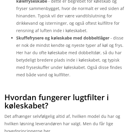
kølefryseskabe
- dette er begrebet for køleskab og
fryser sammenbygget, hvor de normalt er ved siden af
hinanden. Typisk vil der være vandtilslutning for
drikkevand og isterninger, og også oftest kulfiltre for
rensning af luften inde i køleskabet.
Skuffefrysere og køleskabe med dobbeltlåger
- disse
er nok de mindst kendte og nyeste typer af køl og frys.
Her har du ofte køleskabe med dobbeltdør, så du har
betydeligt bredere plads inde i køleskabet, og typisk
med fryseskuffer under køleskabet. Også disse findes
med både vand og kulfilter.
Hvordan fungerer lugtfilter i
køleskabet?
Det afhænger selvfølgelig altid af, hvilken model du har og
hvilken løsning leverandøren har valgt. Men du får lige
hovedprincipperne her.