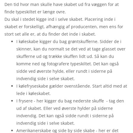
Den tid hvor man skulle have skabet ud fra væggen for at
finde typeskiltet er længe ovre.
Du skal i stedet kigge ind i selve skabet. Placering inde i
skabet er forskelligt, afhængig af producenten, men ens for
stort set alle er, at du finder det inde i skabet.
I køleskabe kigger du bag grøntskufferne. Sidder de i
skinner, kan du normalt se det ved at tage glasset over
skufferne ud og trække skuffen lidt ud. Så kan du
komme ned og fotografere typeskiltet. Det kan også
sidde ved øverste hylde, eller rundt i siderne på
indvendig side i selve skabet.
I kølefryseskabe gælder ovenstående. Start altid med at
lede i køleskabet.
I frysere - her kigger du bag nederste skuffe - tag den
ud af skabet. Eller ved øverste hylder på siderne
indvendig. Det kan også sidde rundt i siderne på
indvendig side i selve skabet.
Amerikanerskabe og side by side skabe - her er det