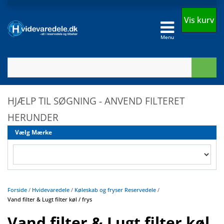
Vis kurv
Menu
HJÆLP TIL SØGNING - ANVEND FILTERET
HERUNDER
Vælg Mærke
Forside
/
Hvidevaredele
/
Køleskab og fryser Reservedele
/
Vand filter & Lugt filter køl / frys
Vand filter & Lugt filter køl