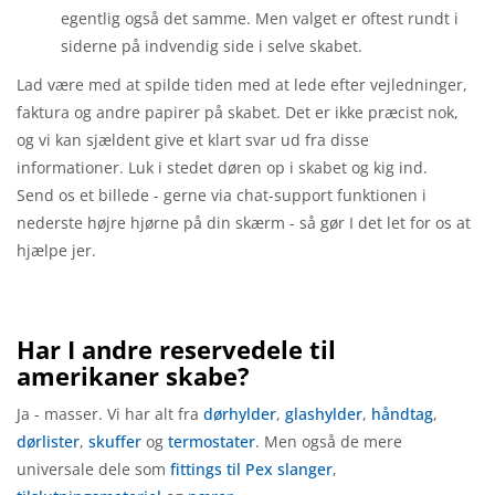
egentlig også det samme. Men valget er oftest rundt i
siderne på indvendig side i selve skabet.
Lad være med at spilde tiden med at lede efter vejledninger,
faktura og andre papirer på skabet. Det er ikke præcist nok,
og vi kan sjældent give et klart svar ud fra disse
informationer. Luk i stedet døren op i skabet og kig ind.
Send os et billede - gerne via chat-support funktionen i
nederste højre hjørne på din skærm - så gør I det let for os at
hjælpe jer.
Har I andre reservedele til
amerikaner skabe?
Ja - masser. Vi har alt fra
dørhylder
,
glashylder
,
håndtag
,
dørlister
,
skuffer
og
termostater
. Men også de mere
universale dele som
fittings til Pex slanger
,