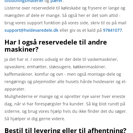
tilslutningsmateriel
og
pærer
.
Listerne over reservedele til køleskabe og frysere er lange og
mængden af dele er mange. Så også her er det som altid -
brug vores support funktion på vores side, skriv til os på mail
support@hvidevaredele.dk
eller giv os et kald på
97841077
.
Har I også reservedele til andre
maskiner?
Ja det har vi. I vores udvalg er der dele til vaskemaskiner,
opvaskere, emhætter, støvsugere, køkkenmaskiner,
kaffemaskiner, komfur og ovn - men også montage-dele og
rengørings og plejemidler alle husets hårde hvidevarer og el-
apparater.
Mulighederne er mange og vi opretter nye varer hver eneste
dag, når vi har forespørgsler fra kunder. Så kig blot rundt på
siderne, og brug vores hjælp hvis du ikke finder det du søger.
Så hjælper vi dig gerne videre.
Bestil til levering eller til afhentning?