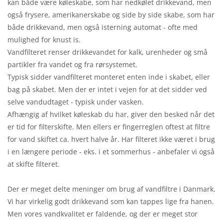
kan både være køleskabe, som har nedkølet drikkevand, men
også frysere, amerikanerskabe og side by side skabe, som har
både drikkevand, men også isterning automat - ofte med
mulighed for knust is.
Vandfilteret renser drikkevandet for kalk, urenheder og små
partikler fra vandet og fra rørsystemet.
Typisk sidder vandfilteret monteret enten inde i skabet, eller
bag på skabet. Men der er intet i vejen for at det sidder ved
selve vandudtaget - typisk under vasken.
Afhængig af hvilket køleskab du har, giver den besked når det
er tid for filterskifte. Men ellers er fingerreglen oftest at filtre
for vand skiftet ca. hvert halve år. Har filteret ikke været i brug
i en længere periode - eks. i et sommerhus - anbefaler vi også
at skifte filteret.
Der er meget delte meninger om brug af vandfiltre i Danmark.
Vi har virkelig godt drikkevand som kan tappes lige fra hanen.
Men vores vandkvalitet er faldende, og der er meget stor