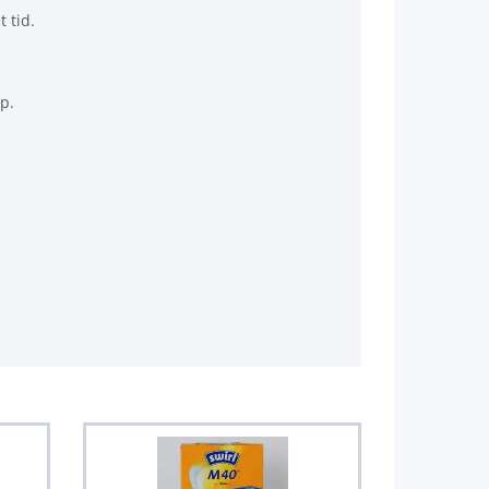
 tid.
lp.