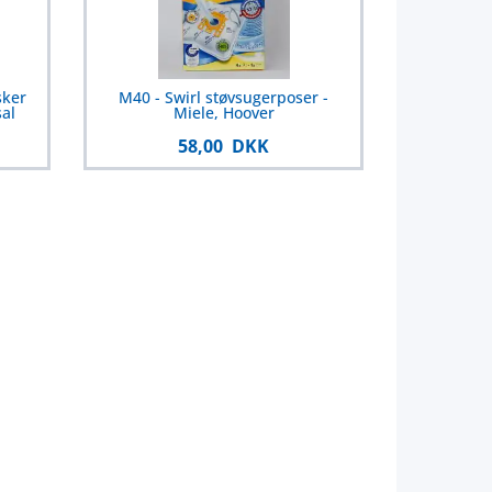
sker
M40 - Swirl støvsugerposer -
al
Miele, Hoover
58,00 DKK