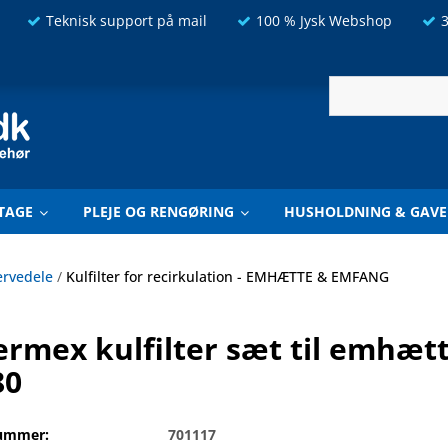
Teknisk support på mail
100 % Jysk Webshop
3
TAGE
PLEJE OG RENGØRING
HUSHOLDNING & GAVE
ervedele
/
Kulfilter for recirkulation - EMHÆTTE & EMFANG
rmex kulfilter sæt til emhætte
80
ummer:
701117