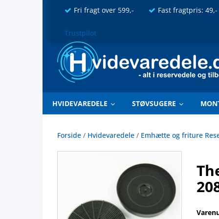
Fri fragt over 599,-
Fast fragtpris: 49,-
Trustpilot
HVIDEVAREDELE
STØVSUGERE
MON
Forside
/
Hvidevaredele
/
Emhætte og friture Res
The
20
Varen