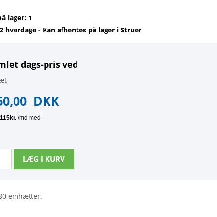
på lager: 1
-2 hverdage - Kan afhentes på lager i Struer
mlet dags-pris ved
æt
60,00
DKK
2080 emhætter.