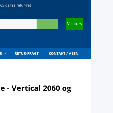
65 dages retur-ret
Vis kurv
R
RETUR-FRAGT
KONTAKT / ÅBEN
 - Vertical 2060 og