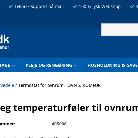
Teknisk support på mail
100 % Jysk Webshop
3
TAGE
PLEJE OG RENGØRING
HUSHOLDNING & GAVE
rvedele
/
Termostat for ovnrum - OVN & KOMFUR
eg temperaturføler til ovnru
ummer:
405006