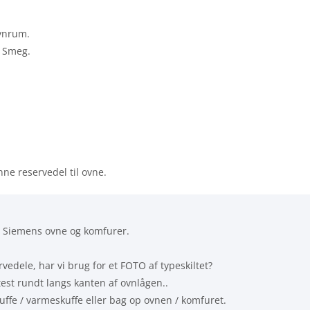
ovnrum.
a Smeg.
enne reservedel til ovne.
g Siemens ovne og komfurer.
vedele, har vi brug for et FOTO af typeskiltet?
test rundt langs kanten af ovnlågen..
kuffe / varmeskuffe eller bag op ovnen / komfuret.