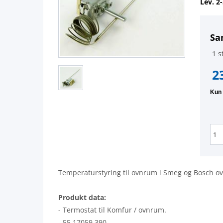
Lev. 2
Sa
1 st
2
Temperaturstyring til ovnrum i Smeg og Bosch o
Produkt data:
- Termostat til Komfur / ovnrum.
- 55.17059.390.