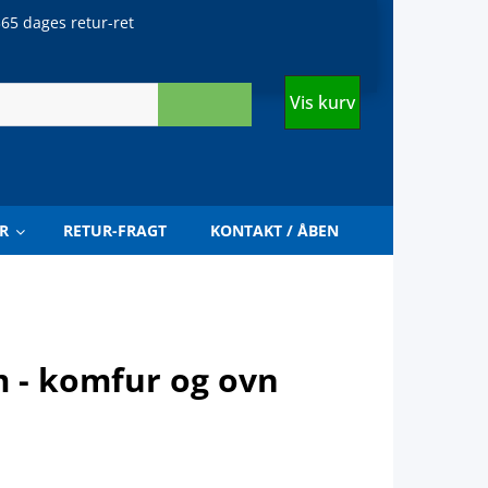
65 dages retur-ret
Vis kurv
R
RETUR-FRAGT
KONTAKT / ÅBEN
m - komfur og ovn