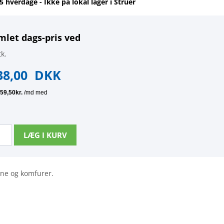
-5 hverdage - Ikke på lokal lager i Struer
mlet dags-pris ved
k.
38,00
DKK
vne og komfurer.