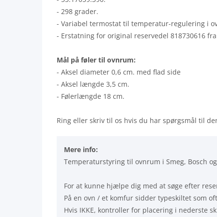
- 298 grader.
- Variabel termostat til temperatur-regulering i 
- Erstatning for original reservedel 818730616 fr
Mål på føler til ovnrum:
- Aksel diameter 0,6 cm. med flad side
- Aksel længde 3,5 cm.
- Følerlængde 18 cm.
Ring eller skriv til os hvis du har spørgsmål til d
Mere info:
Temperaturstyring til ovnrum i Smeg, Bosch o
For at kunne hjælpe dig med at søge efter reser
På en ovn / et komfur sidder typeskiltet som of
Hvis IKKE, kontroller for placering i nederste s