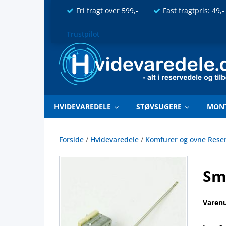
Fri fragt over 599,-
Fast fragtpris: 49,-
Trustpilot
HVIDEVAREDELE
STØVSUGERE
MON
Forside
/
Hvidevaredele
/
Komfurer og ovne Rese
Sm
Varen