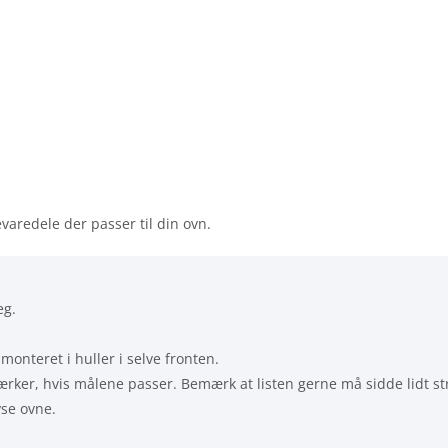
evaredele der passer til din ovn.
eg.
onteret i huller i selve fronten.
ærker, hvis målene passer. Bemærk at listen gerne må sidde lidt st
yse ovne.