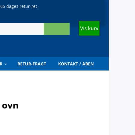
65 dages retur-ret
Vis kurv
R
RETUR-FRAGT
KONTAKT / ÅBEN
 ovn