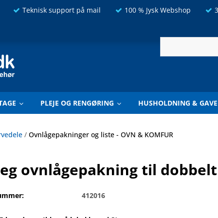
Teknisk support på mail
100 % Jysk Webshop
3
TAGE
PLEJE OG RENGØRING
HUSHOLDNING & GAVE
rvedele
/
Ovnlågepakninger og liste - OVN & KOMFUR
eg ovnlågepakning til dobbelt
ummer:
412016