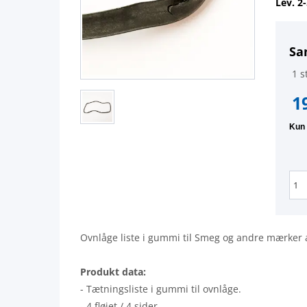
Lev. 2
Sa
1 st
1
Ovnlåge liste i gummi til Smeg og andre mærker 
Produkt data:
- Tætningsliste i gummi til ovnlåge.
- 4 fløjet / 4 sider.