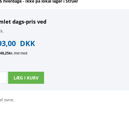
-5 hverdage - Ikke på lokal lager i Struer
mlet dags-pris ved
k.
93,00
DKK
af ovne.