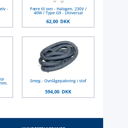
elv -
Pære til ovn - Halogen, 230V /
40W / Type G9 - Universal
62,00 DKK
for
Smeg - Ovnlågepakning i stof
 mm.
594,00 DKK