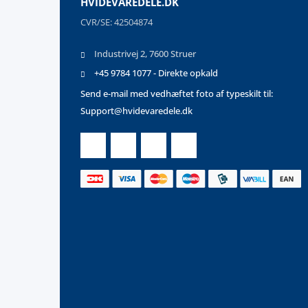
HVIDEVAREDELE.DK
CVR/SE: 42504874
Industrivej 2, 7600 Struer
+45 9784 1077 - Direkte opkald
Send e-mail med vedhæftet foto af typeskilt til:
Support@hvidevaredele.dk