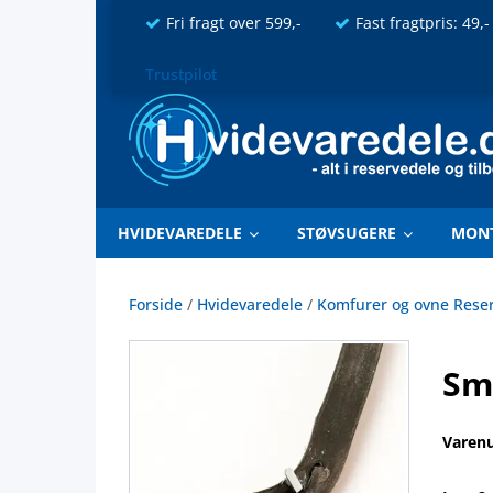
Fri fragt over 599,-
Fast fragtpris: 49,-
Trustpilot
HVIDEVAREDELE
STØVSUGERE
MON
Forside
/
Hvidevaredele
/
Komfurer og ovne Rese
Sm
Varen