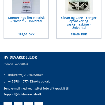
Monterings lim elastisk
Clean og Care - rengør
- "Roser" - Universal
opvasker og
vaskemaskine -
Universal
188,00 DKK
199,00 DKK
HVIDEVAREDELE.DK
CVR/SE: 42504874
Industrivej 2, 7600 Struer
+45 9784 1077 - Direkte opkald
Send e-mail med vedhæftet foto af typeskilt til:
Support@hvidevaredele.dk