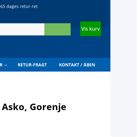
65 dages retur-ret
Vis kurv
R
RETUR-FRAGT
KONTAKT / ÅBEN
- Asko, Gorenje