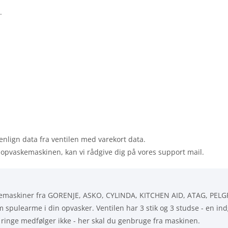
.
nlign data fra ventilen med varekort data.
il opvaskemaskinen, kan vi rådgive dig på vores support mail.
vaskemaskiner fra GORENJE, ASKO, CYLINDA, KITCHEN AID, ATAG, PEL
spulearme i din opvasker. Ventilen har 3 stik og 3 studse - en in
inge medfølger ikke - her skal du genbruge fra maskinen.