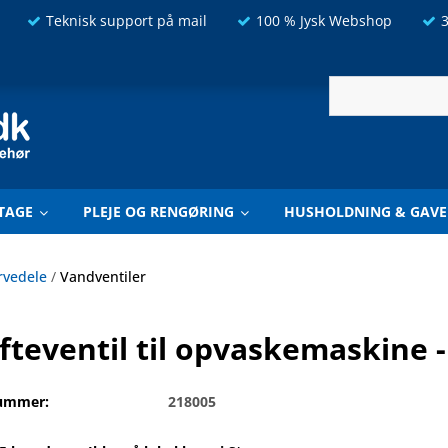
Teknisk support på mail
100 % Jysk Webshop
3
TAGE
PLEJE OG RENGØRING
HUSHOLDNING & GAVE
rvedele
/
Vandventiler
fteventil til opvaskemaskine 
ummer:
218005