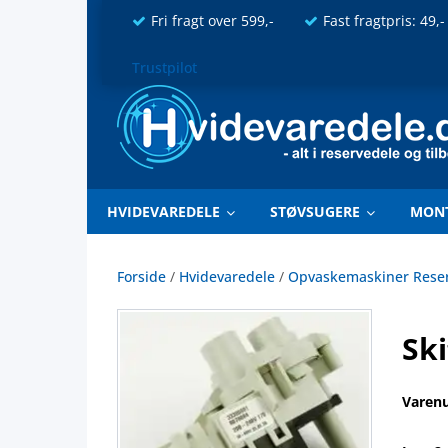
Fri fragt over 599,-
Fast fragtpris: 49,-
Trustpilot
HVIDEVAREDELE
STØVSUGERE
MON
Forside
/
Hvidevaredele
/
Opvaskemaskiner Rese
Ski
Varen