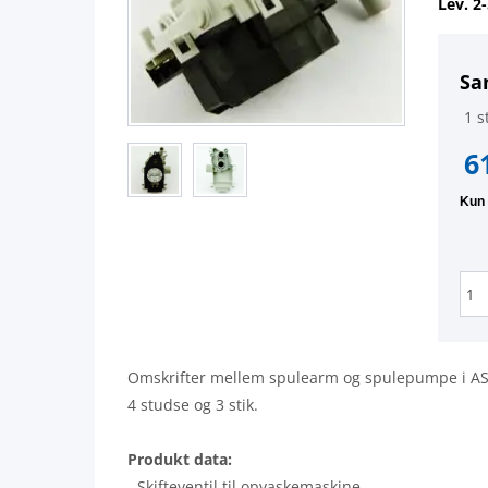
Lev. 2
Sa
1 st
6
Omskrifter mellem spulearm og spulepumpe i AS
4 studse og 3 stik.
Produkt data:
- Skifteventil til opvaskemaskine.