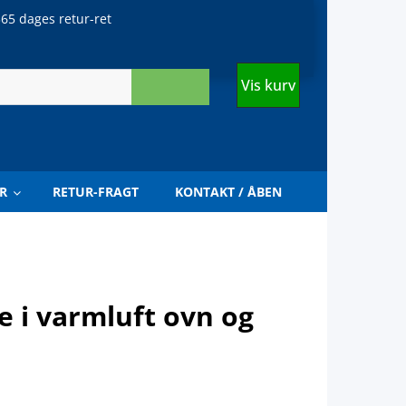
65 dages retur-ret
Vis kurv
R
RETUR-FRAGT
KONTAKT / ÅBEN
e i varmluft ovn og