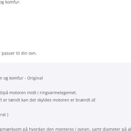
 og komfur.
 passer til din ovn.
n og komfur - Original
ed/på motoren midt i ringvarmelegemet.
uft er tændt kan det skyldes motoren er brændt af.
rat )
r opmærksom på hvordan den monteres i ovnen, samt diameter på ak