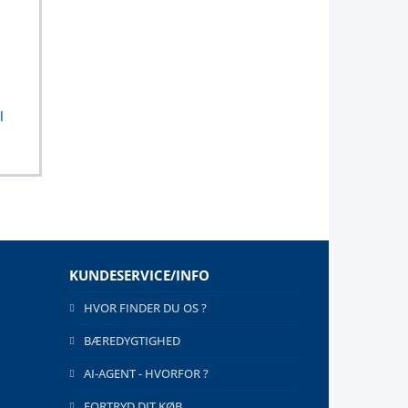
,
l
KUNDESERVICE/INFO
HVOR FINDER DU OS ?
BÆREDYGTIGHED
AI-AGENT - HVORFOR ?
FORTRYD DIT KØB