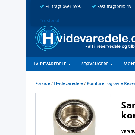
Fri fragt over 599,-
Fast fragtpris: 49,-
Trustpilot
HVIDEVAREDELE
STØVSUGERE
MON
Forside
/
Hvidevaredele
/
Komfurer og ovne Rese
Sa
ko
Varen