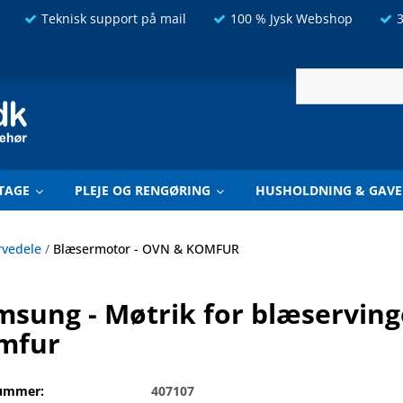
Teknisk support på mail
100 % Jysk Webshop
3
TAGE
PLEJE OG RENGØRING
HUSHOLDNING & GAVE
rvedele
/
Blæsermotor - OVN & KOMFUR
msung - Møtrik for blæserving
mfur
ummer:
407107