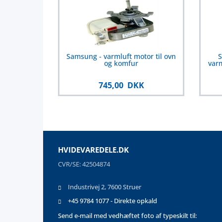
Samsung - varmluft motor til ovn
S
og komfur
varm
745,00 DKK
HVIDEVAREDELE.DK
CVR/SE: 42504874
Industrivej 2, 7600 Struer
+45 9784 1077 - Direkte opkald
Send e-mail med vedhæftet foto af typeskilt til: