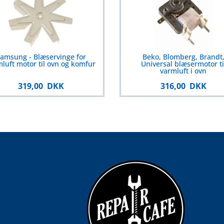
amsung - Blæservinge for
Beko, Blomberg, Brandt
luft motor til ovn og komfur
Universal blæsermotor ti
varmluft i ovn
319,00 DKK
316,00 DKK