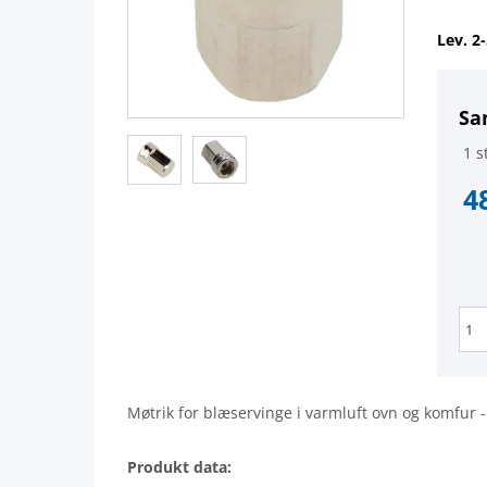
Lev. 2
Sa
1 st
4
Møtrik for blæservinge i varmluft ovn og komfur -
Produkt data: