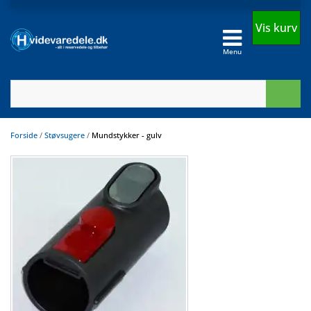
Vis kurv
Menu
Forside
/
Støvsugere
/
Mundstykker - gulv