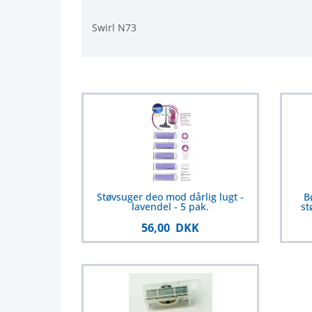
Swirl N73
Støvsuger deo mod dårlig lugt -
B
lavendel - 5 pak.
st
56,00 DKK