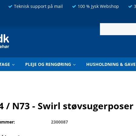
Teknisk support på mail
100 % Jysk Webshop
3
TAGE
PLEJE OG RENGØRING
HUSHOLDNING & GAVE
 / N73 - Swirl støvsugerposer -
ummer:
2300087