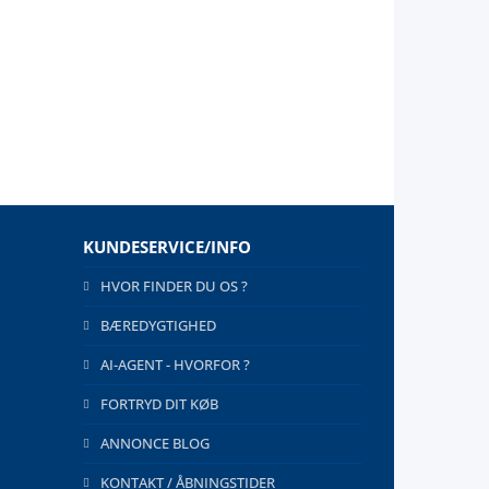
KUNDESERVICE/INFO
HVOR FINDER DU OS ?
BÆREDYGTIGHED
AI-AGENT - HVORFOR ?
FORTRYD DIT KØB
ANNONCE BLOG
KONTAKT / ÅBNINGSTIDER