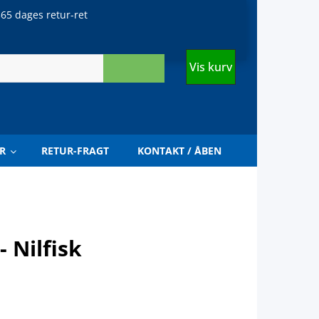
65 dages retur-ret
Vis kurv
R
RETUR-FRAGT
KONTAKT / ÅBEN
 Nilfisk