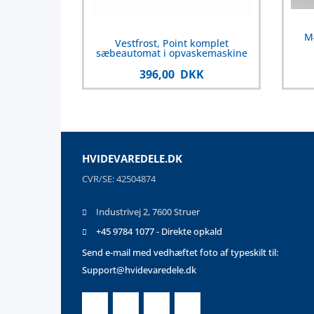
M4
Vestfrost, Point komplet
sæbeautomat i opvaskemaskine
396,00 DKK
HVIDEVAREDELE.DK
CVR/SE: 42504874
Industrivej 2, 7600 Struer
+45 9784 1077 - Direkte opkald
Send e-mail med vedhæftet foto af typeskilt til:
Support@hvidevaredele.dk