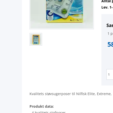
Antal 
Lev. 1
Sa
1 p
5
Kvalitets støvsugerposer til Nilfisk Elite, Extreme,
Produkt data:
- 4 kvalitets stofposer.