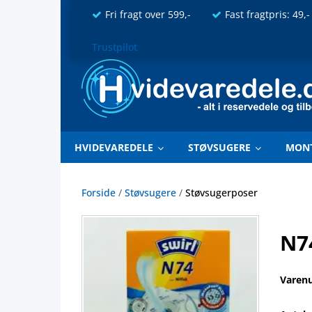
Fri fragt over 599,-
Fast fragtpris: 49,-
Trustpilot
HVIDEVAREDELE
STØVSUGERE
MON
Forside
/
Støvsugere
/
Støvsugerposer
N74
Varen