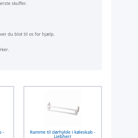
erste skuffer.
r du blot til os for hjælp.
rker.
b -
Ramme til dørhylde i køleskab -
Liebherr