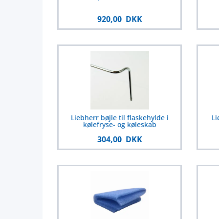
920,00 DKK
Liebherr bøjle til flaskehylde i
Li
kølefryse- og køleskab
304,00 DKK