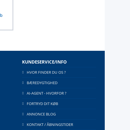
ab
KUNDESERVICE/INFO
HVOR FINDER DU OS ?
BÆREDYGTIGHED
AI-AGENT - HVORFOR ?
FORTRYD DIT KØB
ANNONCE BLOG
KONTAKT / ÅBNINGSTIDER