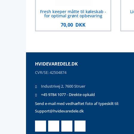
Fresh keeper måtte til køleskab -
L
for optimal grønt opbevaring
70,00 DKK
HVIDEVAREDELE.DK
CVR/SE: 42504874
Industrivej 2, 7600 Struer
+45 9784 1077 - Direkte opkald
Send e-mail med vedhæftet foto af typeskilt til:
Support@hvidevaredele.dk