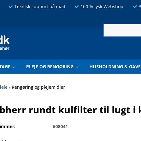
Teknisk support på mail
100 % Jysk Webshop
3
TAGE
PLEJE OG RENGØRING
HUSHOLDNING & GAVE
dele
/
Rengøring og plejemidler
bherr rundt kulfilter til lugt i
ummer:
608041