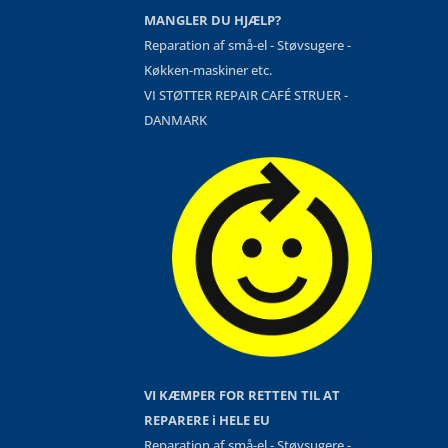
MANGLER DU HJÆLP?
Reparation af små-el - Støvsugere -
Køkken-maskiner etc.
VI STØTTER REPAIR CAFÉ STRUER -
DANMARK
VI KÆMPER FOR RETTEN TIL AT
REPARERE i HELE EU
Reparation af små-el - Støvsugere -