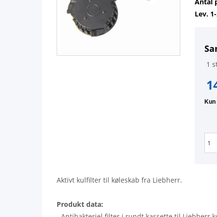
Antal 
Lev. 1
Sa
1 st
1
Aktivt kulfilter til køleskab fra Liebherr.
Produkt data:
- Antibakteriel filter i rundt kassette til Liebherr 