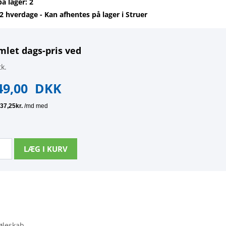
på lager: 2
-2 hverdage - Kan afhentes på lager i Struer
mlet dags-pris ved
k.
49,00
DKK
køleskab.