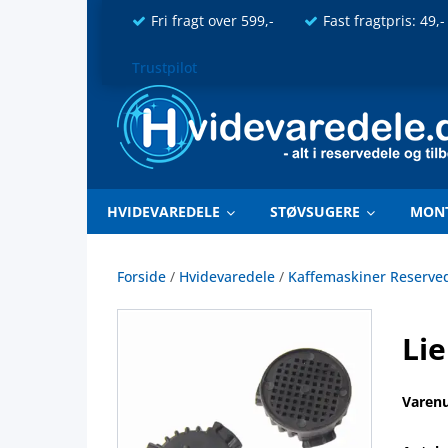
Fri fragt over 599,-
Fast fragtpris: 49,-
Trustpilot
HVIDEVAREDELE
STØVSUGERE
MON
Forside
/
Hvidevaredele
/
Kaffemaskiner Reserve
Lie
Varen