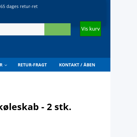
65 dages retur-ret
Vis kurv
R
RETUR-FRAGT
KONTAKT / ÅBEN
 køleskab - 2 stk.