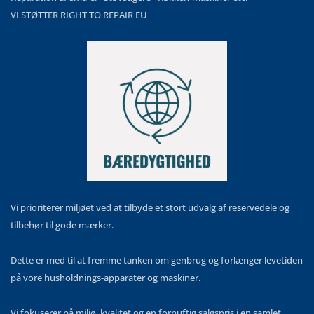
VI STØTTER RIGHT TO REPAIR EU
Vi prioriterer miljøet ved at tilbyde et stort udvalg af reservedele og
tilbehør til gode mærker.
Dette er med til at fremme tanken om genbrug og forlænger levetiden
på vore husholdnings-apparater og maskiner.
Vi fokuserer på miljø, kvalitet og en fornuftig salgspris i en samlet