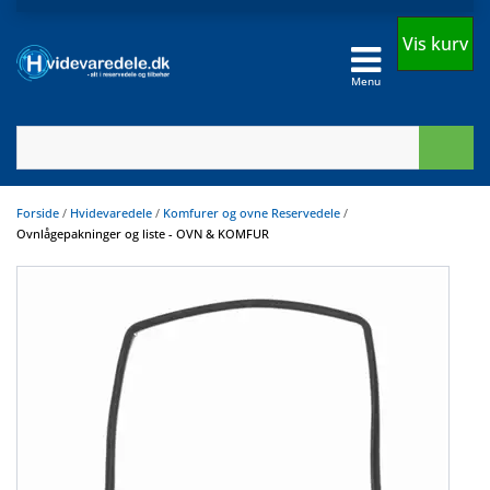
Vis kurv
Menu
Forside
/
Hvidevaredele
/
Komfurer og ovne Reservedele
/
Ovnlågepakninger og liste - OVN & KOMFUR