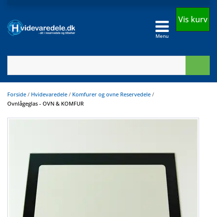
Vis kurv
Menu
Forside
/
Hvidevaredele
/
Komfurer og ovne Reservedele
/
Ovnlågeglas - OVN & KOMFUR