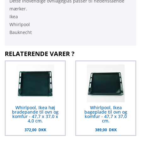
Dette indvendige ovnlågeglas passer til nedenstående
mærker.
Ikea
Whirlpool
Bauknecht
RELATERENDE VARER ?
Whirlpool, Ikea høj
Whirlpool, Ikea
bradepande til ovn og
bageplade til ovn og
komfur - 47,7 x 37,0 x
komfur - 47,7 x 37,0
4,0 cm.
cm.
372,00 DKK
389,00 DKK