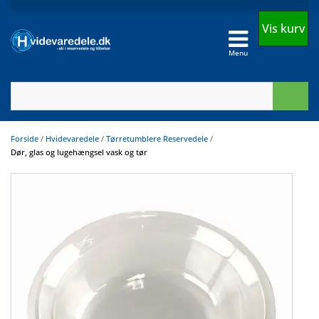
Vis kurv
Menu
Forside
/
Hvidevaredele
/
Tørretumblere Reservedele
/
Dør, glas og lugehængsel vask og tør