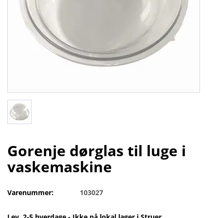
Gorenje dørglas til luge i
vaskemaskine
Varenummer:
103027
Lev. 2-5 hverdage - Ikke på lokal lager i Struer