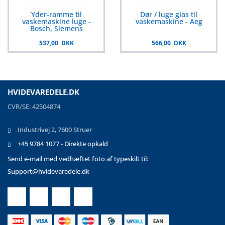
Yder-ramme til
Dør / luge glas til
vaskemaskine luge -
vaskemaskine - Aeg
Bosch, Siemens
537,00 DKK
566,00 DKK
HVIDEVAREDELE.DK
CVR/SE: 42504874
Industrivej 2, 7600 Struer
+45 9784 1077 - Direkte opkald
Send e-mail med vedhæftet foto af typeskilt til:
Support@hvidevaredele.dk