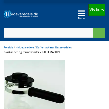
Vis kurv
Menu
Forside
/
Hvidevaredele
/
Kaffemaskiner Reservedele
/
Glaskander og termokander - KAFFEMASKINE