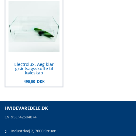
Electrolux, Aeg klar
grøntsagsskuffe til
køleskab
490,00 DKK
HVIDEVAREDELE.DK
CVR/SE: 42504874
Industrivej 2, 7600 Struer