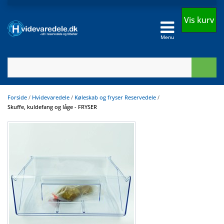
Vis kurv
Menu
Forside
/
Hvidevaredele
/
Køleskab og fryser Reservedele
/
Skuffe, kuldefang og låge - FRYSER