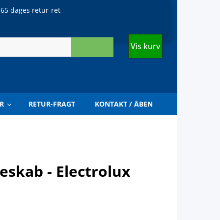
65 dages retur-ret
Vis kurv
R
RETUR-FRAGT
KONTAKT / ÅBEN
leskab - Electrolux