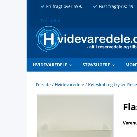
Fri fragt over 599,-
Fast fragtpris: 49,-
Trustpilot
HVIDEVAREDELE
STØVSUGERE
MON
Forside
/
Hvidevaredele
/
Køleskab og fryser Res
Fla
Varen