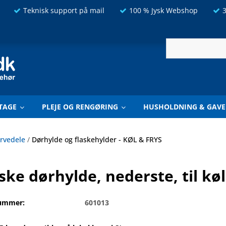
Teknisk support på mail
100 % Jysk Webshop
3
TAGE
PLEJE OG RENGØRING
HUSHOLDNING & GAVE
ervedele
/
Dørhylde og flaskehylder - KØL & FRYS
ske dørhylde, nederste, til kø
ummer:
601013