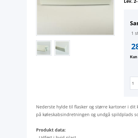
Lev. 2
Sa
1 st
2
Nederste hylde til flasker og større kartoner i di
på køleskabsindretningen og undgå spildplads so
Produkt data:
- Udført i hvid plast.