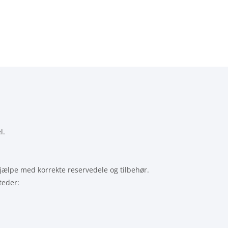
l.
 hjælpe med korrekte reservedele og tilbehør.
teder: