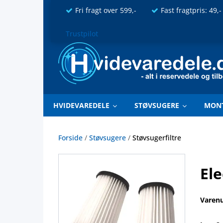
Fri fragt over 599,-
Fast fragtpris: 49,-
Trustpilot
HVIDEVAREDELE
STØVSUGERE
MON
Forside
/
Støvsugere
/
Støvsugerfiltre
Ele
Varen