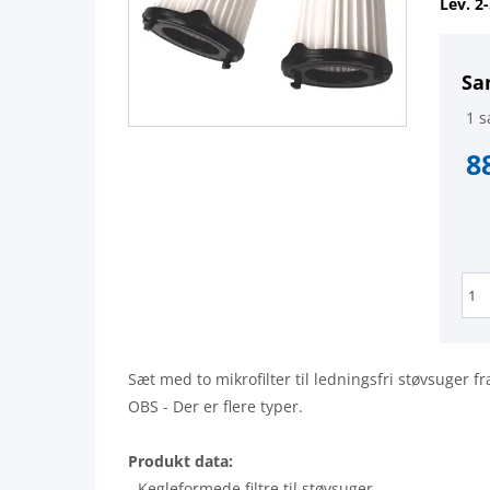
Lev. 2
Sa
1 s
8
Sæt med to mikrofilter til ledningsfri støvsuger fr
OBS - Der er flere typer.
Produkt data:
- Kegleformede filtre til støvsuger.