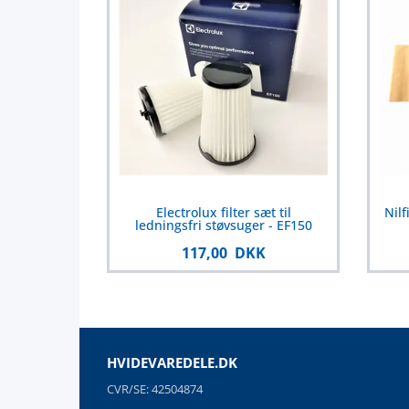
Electrolux filter sæt til
Nilf
ledningsfri støvsuger - EF150
117,00 DKK
HVIDEVAREDELE.DK
CVR/SE: 42504874