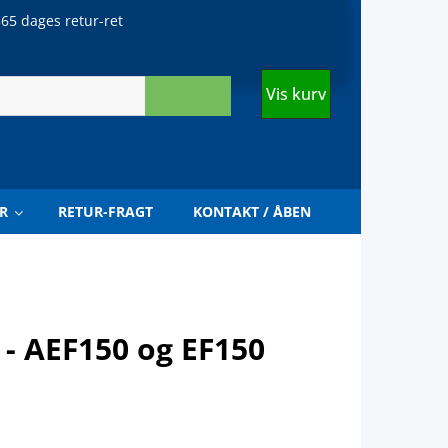
65 dages retur-ret
Vis kurv
R
RETUR-FRAGT
KONTAKT / ÅBEN
r - AEF150 og EF150