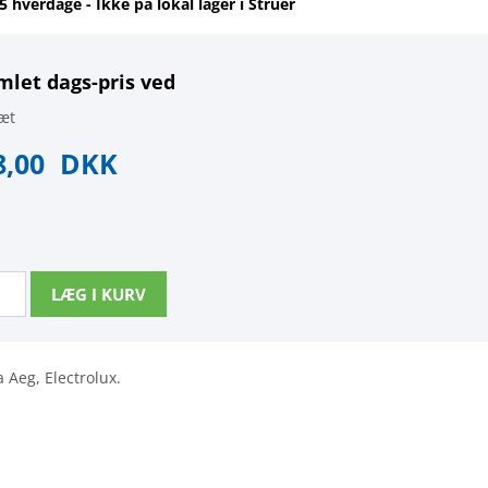
-5 hverdage - Ikke på lokal lager i Struer
mlet dags-pris ved
æt
8,00
DKK
a Aeg, Electrolux.