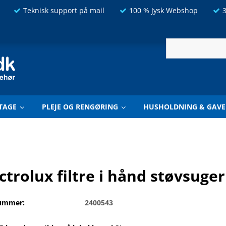
Teknisk support på mail
100 % Jysk Webshop
3
TAGE
PLEJE OG RENGØRING
HUSHOLDNING & GAVE
ctrolux filtre i hånd støvsuge
ummer:
2400543