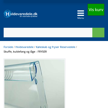
Vis kurv
Menu
Forside
/
Hvidevaredele
/
Køleskab og fryser Reservedele
/
Skuffe, kuldefang og låge - FRYSER