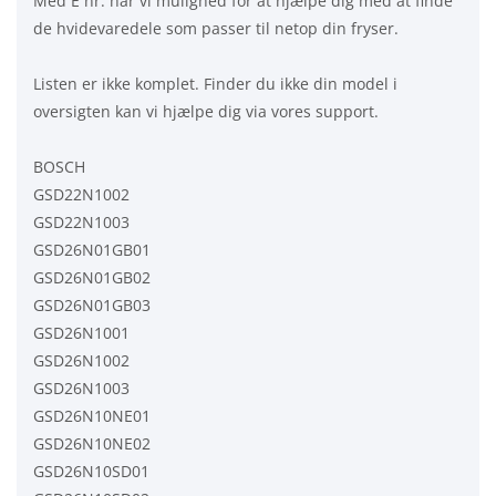
Med E nr. har vi mulighed for at hjælpe dig med at finde
de hvidevaredele som passer til netop din fryser.
Listen er ikke komplet. Finder du ikke din model i
oversigten kan vi hjælpe dig via vores support.
BOSCH
GSD22N1002
GSD22N1003
GSD26N01GB01
GSD26N01GB02
GSD26N01GB03
GSD26N1001
GSD26N1002
GSD26N1003
GSD26N10NE01
GSD26N10NE02
GSD26N10SD01