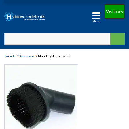
Vis kurv
Menu
Forside
/
Støvsugere
/
Mundstykker - møbel