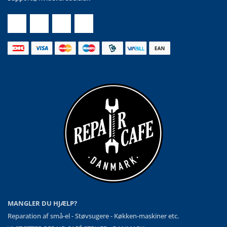
MANGLER DU HJÆLP?
Reparation af små-el - Støvsugere - Køkken-maskiner etc.