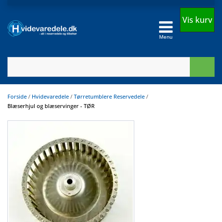
Vis kurv
Menu
Forside
/
Hvidevaredele
/
Tørretumblere Reservedele
/
Blæserhjul og blæservinger - TØR