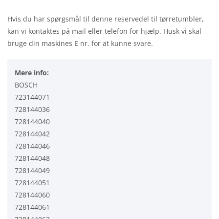
Hvis du har spørgsmål til denne reservedel til tørretumbler,
kan vi kontaktes på mail eller telefon for hjælp. Husk vi skal
bruge din maskines E nr. for at kunne svare.
Mere info:
BOSCH
723144071
728144036
728144040
728144042
728144046
728144048
728144049
728144051
728144060
728144061