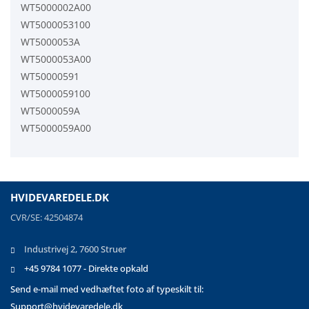
WT5000002A00
WT5000053100
WT5000053A
WT5000053A00
WT50000591
WT5000059100
WT5000059A
WT5000059A00
HVIDEVAREDELE.DK
CVR/SE: 42504874
Industrivej 2, 7600 Struer
+45 9784 1077 - Direkte opkald
Send e-mail med vedhæftet foto af typeskilt til:
Support@hvidevaredele.dk