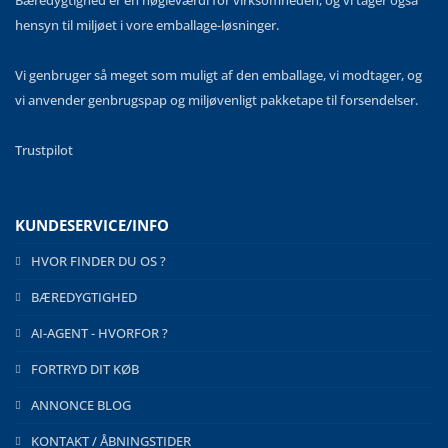
Bæredygtighed er en nøgleværdi for virksomheden, og vi tager også
hensyn til miljøet i vore emballage-løsninger.
Vi genbruger så meget som muligt af den emballage, vi modtager, og
vi anvender genbrugspap og miljøvenligt pakketape til forsendelser.
Trustpilot
KUNDESERVICE/INFO
HVOR FINDER DU OS ?
BÆREDYGTIGHED
AI-AGENT - HVORFOR ?
FORTRYD DIT KØB
ANNONCE BLOG
KONTAKT / ÅBNINGSTIDER