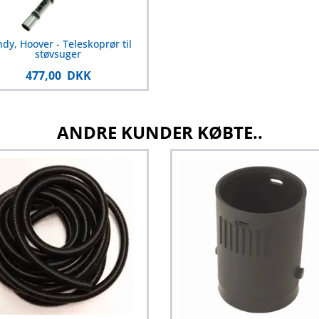
dy, Hoover - Teleskoprør til
støvsuger
477,00 DKK
ANDRE KUNDER KØBTE..