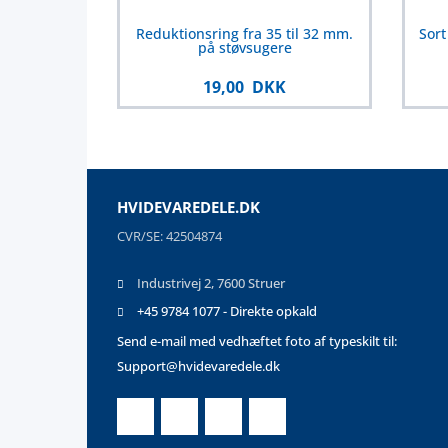
Reduktionsring fra 35 til 32 mm.
Sort
på støvsugere
19,00 DKK
HVIDEVAREDELE.DK
CVR/SE: 42504874
Industrivej 2, 7600 Struer
+45 9784 1077 - Direkte opkald
Send e-mail med vedhæftet foto af typeskilt til:
Support@hvidevaredele.dk