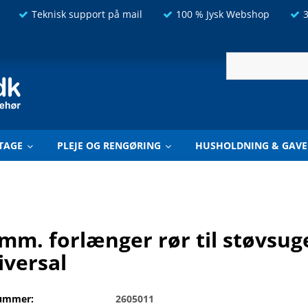
Teknisk support på mail
100 % Jysk Webshop
3
TAGE
PLEJE OG RENGØRING
HUSHOLDNING & GAVE
mm. forlænger rør til støvsuge
iversal
ummer:
2605011