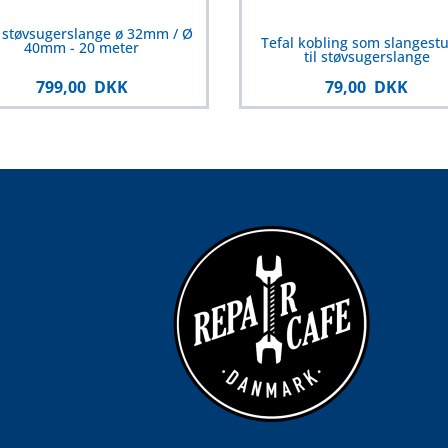
 støvsugerslange ø 32mm / Ø
Tefal kobling som slangest
40mm - 20 meter
til støvsugerslange
799,00 DKK
79,00 DKK