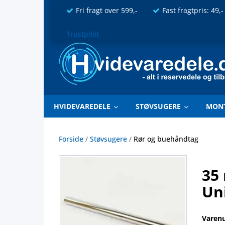
Fri fragt over 599,-
Fast fragtpris: 49,-
Trustpilot
HVIDEVAREDELE
STØVSUGERE
MON
Forside
/
Støvsugere
/
Rør og buehåndtag
35 
Un
Varen