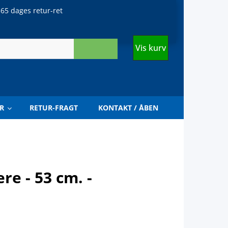
65 dages retur-ret
Vis kurv
R
RETUR-FRAGT
KONTAKT / ÅBEN
re - 53 cm. -